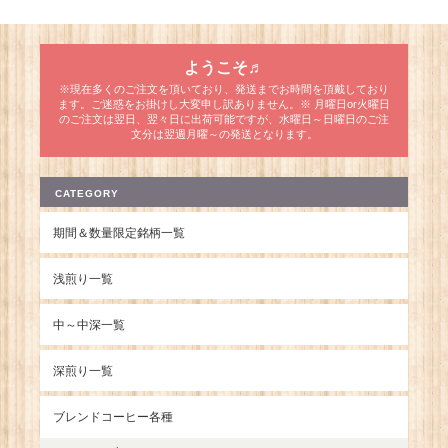
ようこそ♬
※現在多くのご注文を頂いており、発送までお時間を頂戴しており
ます。ご迷惑をお掛けし大変申し訳ありません。※ 月曜日or火曜日
のご注文は翌日、翌々日に出荷可能ですが、水曜日～日曜日のご注
文分は翌週月曜～の発送となります。
CATEGORY
期間＆数量限定銘柄一覧
浅煎り一覧
中～中深一覧
深煎り一覧
ブレンドコーヒー各種