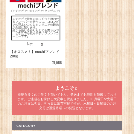
【オススメ！】mochiブレンド
200g
¥1,600
ようこそ♬
※現在多くのご注文を頂いており、発送までお時間を頂戴しており
ます。ご迷惑をお掛けし大変申し訳ありません。※ 月曜日or火曜日
のご注文は翌日、翌々日に出荷可能ですが、水曜日～日曜日のご注
文分は翌週月曜～の発送となります。
CATEGORY