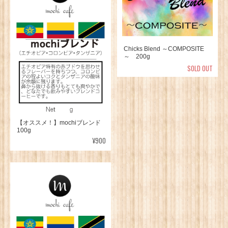
Chicks Blend ～COMPOSITE
～ 200g
SOLD OUT
【オススメ！】mochiブレンド
100g
¥900