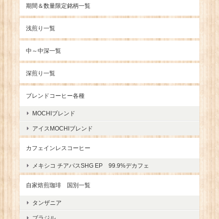
期間＆数量限定銘柄一覧
浅煎り一覧
中～中深一覧
深煎り一覧
ブレンドコーヒー各種
MOCHIブレンド
アイスMOCHIブレンド
カフェインレスコーヒー
メキシコ チアパスSHG EP 99.9%デカフェ
自家焙煎珈琲 国別一覧
タンザニア
ブラジル