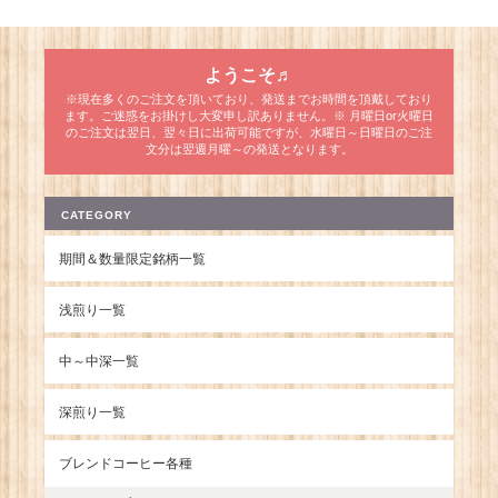
ようこそ♬
※現在多くのご注文を頂いており、発送までお時間を頂戴しており
ます。ご迷惑をお掛けし大変申し訳ありません。※ 月曜日or火曜日
のご注文は翌日、翌々日に出荷可能ですが、水曜日～日曜日のご注
文分は翌週月曜～の発送となります。
CATEGORY
期間＆数量限定銘柄一覧
浅煎り一覧
中～中深一覧
深煎り一覧
ブレンドコーヒー各種