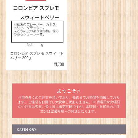
コロンビア スプレモ スウィート
ベリー 200g
¥1,700
ようこそ♬
※現在多くのご注文を頂いており、発送までお時間を頂戴しており
ます。ご迷惑をお掛けし大変申し訳ありません。※ 月曜日or火曜日
のご注文は翌日、翌々日に出荷可能ですが、水曜日～日曜日のご注
文分は翌週月曜～の発送となります。
CATEGORY