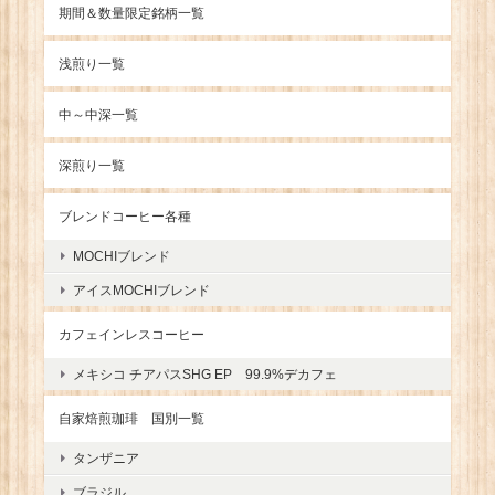
期間＆数量限定銘柄一覧
浅煎り一覧
中～中深一覧
深煎り一覧
ブレンドコーヒー各種
MOCHIブレンド
アイスMOCHIブレンド
カフェインレスコーヒー
メキシコ チアパスSHG EP 99.9%デカフェ
自家焙煎珈琲 国別一覧
タンザニア
ブラジル