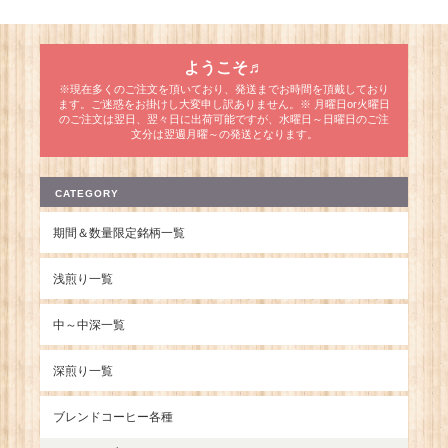
ようこそ♬
※現在多くのご注文を頂いており、発送までお時間を頂戴しており
ます。ご迷惑をお掛けし大変申し訳ありません。※ 月曜日or火曜日
のご注文は翌日、翌々日に出荷可能ですが、水曜日～日曜日のご注
文分は翌週月曜～の発送となります。
CATEGORY
期間＆数量限定銘柄一覧
浅煎り一覧
中～中深一覧
深煎り一覧
ブレンドコーヒー各種