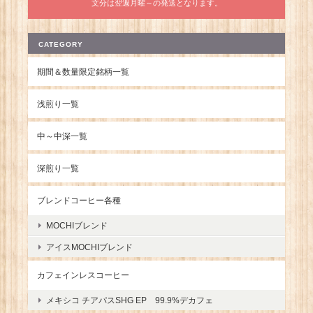
文分は翌週月曜～の発送となります。
CATEGORY
期間＆数量限定銘柄一覧
浅煎り一覧
中～中深一覧
深煎り一覧
ブレンドコーヒー各種
MOCHIブレンド
アイスMOCHIブレンド
カフェインレスコーヒー
メキシコ チアパスSHG EP 99.9%デカフェ