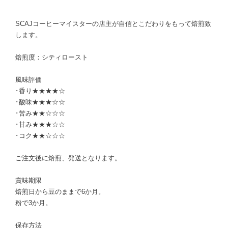
SCAJコーヒーマイスターの店主が自信とこだわりをもって焙煎致
します。
焙煎度：シティロースト
風味評価
･香り★★★★☆
･酸味★★★☆☆
･苦み★★☆☆☆
･甘み★★★☆☆
･コク★★☆☆☆
ご注文後に焙煎、発送となります。
賞味期限
焙煎日から豆のままで6か月。
粉で3か月。
保存方法