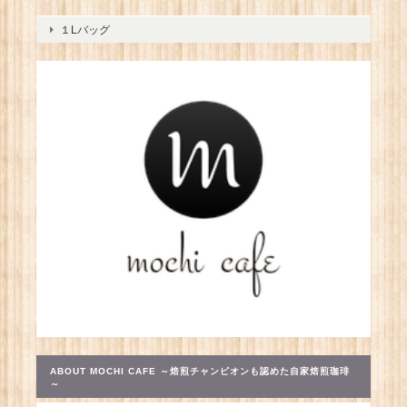
１Lバッグ
ABOUT MOCHI CAFE ～焙煎チャンピオンも認めた自家焙煎珈琲
～