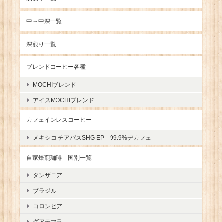
中～中深一覧
深煎り一覧
ブレンドコーヒー各種
MOCHIブレンド
アイスMOCHIブレンド
カフェインレスコーヒー
メキシコ チアパスSHG EP 99.9%デカフェ
自家焙煎珈琲 国別一覧
タンザニア
ブラジル
コロンビア
グアテマラ