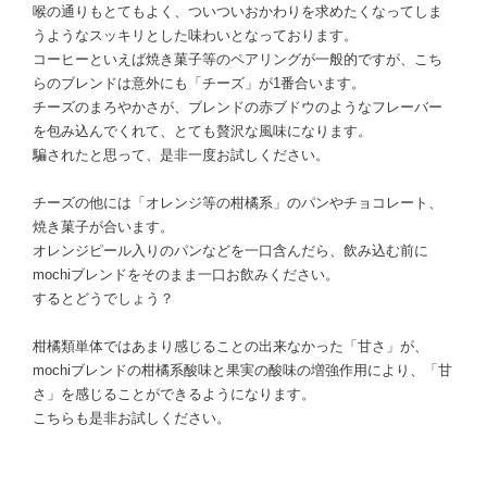
喉の通りもとてもよく、ついついおかわりを求めたくなってしま
うようなスッキリとした味わいとなっております。
コーヒーといえば焼き菓子等のペアリングが一般的ですが、こち
らのブレンドは意外にも「チーズ」が1番合います。
チーズのまろやかさが、ブレンドの赤ブドウのようなフレーバー
を包み込んでくれて、とても贅沢な風味になります。
騙されたと思って、是非一度お試しください。
チーズの他には「オレンジ等の柑橘系」のパンやチョコレート、
焼き菓子が合います。
オレンジピール入りのパンなどを一口含んだら、飲み込む前に
mochiブレンドをそのまま一口お飲みください。
するとどうでしょう？
柑橘類単体ではあまり感じることの出来なかった「甘さ」が、
mochiブレンドの柑橘系酸味と果実の酸味の増強作用により、「甘
さ」を感じることができるようになります。
こちらも是非お試しください。