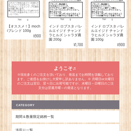
【オススメ！】moch
インド ロブスタ バレ
インド ロブスタ バレ
iブレンド 100g
ルエイジド チャンド
ルエイジド チャンド
¥900
ラヒルズ シャラダ農
ラヒルズ シャラダ農
園 200g
園 100g
¥1,700
¥900
ようこそ♬
※現在多くのご注文を頂いており、発送までお時間を頂戴しており
ます。ご迷惑をお掛けし大変申し訳ありません。※ 月曜日or火曜日
のご注文は翌日、翌々日に出荷可能ですが、水曜日～日曜日のご注
文分は翌週月曜～の発送となります。
CATEGORY
期間＆数量限定銘柄一覧
浅煎り一覧