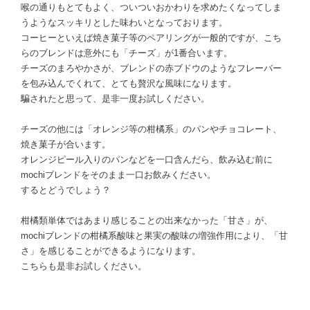
喉の通りもとてもよく、ついついおかわりを求めたくなってしま
うようなスッキリとした味わいとなっております。
コーヒーといえば焼き菓子等のペアリングが一般的ですが、こち
らのブレンドは意外にも「チーズ」が1番合います。
チーズのまろやかさが、ブレンドの赤ブドウのようなフレーバー
を包み込んでくれて、とても贅沢な風味になります。
騙されたと思って、是非一度お試しください。
チーズの他には「オレンジ等の柑橘系」のパンやチョコレート、
焼き菓子が合います。
オレンジピール入りのパンなどを一口含んだら、飲み込む前に
mochiブレンドをそのまま一口お飲みください。
するとどうでしょう？
柑橘類単体ではあまり感じることの出来なかった「甘さ」が、
mochiブレンドの柑橘系酸味と果実の酸味の増強作用により、「甘
さ」を感じることができるようになります。
こちらも是非お試しください。