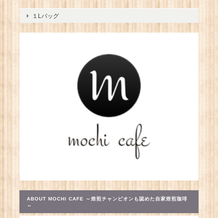
１Lバッグ
ABOUT MOCHI CAFE ～焙煎チャンピオンも認めた自家焙煎珈琲
～