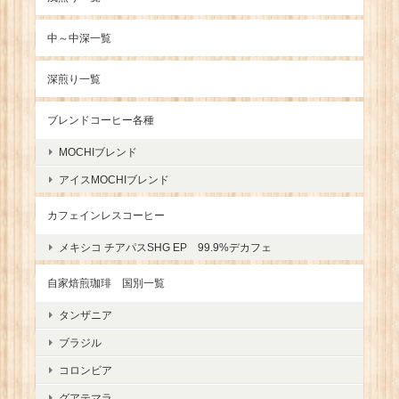
中～中深一覧
深煎り一覧
ブレンドコーヒー各種
MOCHIブレンド
アイスMOCHIブレンド
カフェインレスコーヒー
メキシコ チアパスSHG EP 99.9%デカフェ
自家焙煎珈琲 国別一覧
タンザニア
ブラジル
コロンビア
グアテマラ