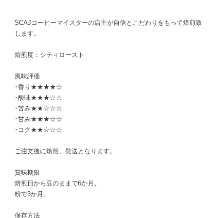
SCAJコーヒーマイスターの店主が自信とこだわりをもって焙煎致
します。
焙煎度：シティロースト
風味評価
･香り★★★★☆
･酸味★★★☆☆
･苦み★★☆☆☆
･甘み★★★☆☆
･コク★★☆☆☆
ご注文後に焙煎、発送となります。
賞味期限
焙煎日から豆のままで6か月。
粉で3か月。
保存方法