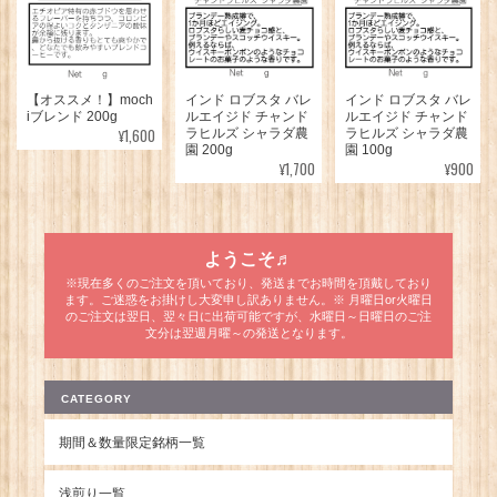
【オススメ！】moch
インド ロブスタ バレ
インド ロブスタ バレ
iブレンド 200g
ルエイジド チャンド
ルエイジド チャンド
¥1,600
ラヒルズ シャラダ農
ラヒルズ シャラダ農
園 200g
園 100g
¥1,700
¥900
ようこそ♬
※現在多くのご注文を頂いており、発送までお時間を頂戴しており
ます。ご迷惑をお掛けし大変申し訳ありません。※ 月曜日or火曜日
のご注文は翌日、翌々日に出荷可能ですが、水曜日～日曜日のご注
文分は翌週月曜～の発送となります。
CATEGORY
期間＆数量限定銘柄一覧
浅煎り一覧