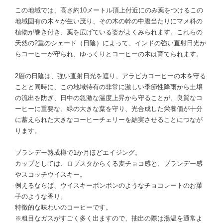
この地域では、高さ約10メートル頂上付近にのみ葉をつけるこの
地域固有の木々が生い茂り、その木の幹の中腹当たりにマメ科の
植物が巻き付き、葉を広げている姿がよくみられます。これらの
天然の2重のシェード（日陰）によって、インドの強い直射日光か
らコーヒーが守られ、ゆっくりとコーヒーの木は育てられます。
2層の日陰は、強い直射日光を遮り、アラビカコーヒーの木を守る
ことと同時に、この地域特有の非常に激しい季節性降雨から土壌
の流出を防ぎ、日中の急激な温度上昇から守ることが、良質なコ
ーヒーに重要な、緑の大きな葉を守り、光合成した栄養価が十分
に蓄えられた大きなコーヒーチェリーを結実させることにつなが
ります。
ブランデー熟成樽で1か月ほどエイジング。
カップとしては、ロブスタからくる麦チョコ感と、ブランデー感
やスコッチウイスキー。
例えるならば、ウイスキーボンボンのようなチョコレートのお菓
子のような香り。
特徴的な味わいのコーヒーです。
※粗目なガスがすごく多く出ますので、抽出の際は湯温を通常よ