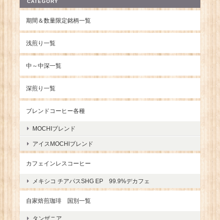
CATEGORY
期間＆数量限定銘柄一覧
浅煎り一覧
中～中深一覧
深煎り一覧
ブレンドコーヒー各種
MOCHIブレンド
アイスMOCHIブレンド
カフェインレスコーヒー
メキシコ チアパスSHG EP 99.9%デカフェ
自家焙煎珈琲 国別一覧
タンザニア