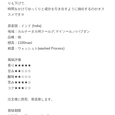
りも下げて、
時間をかけてゆっくりと成分を引き出すように抽出するのがオス
スメです※
原産国：インド (India)
地域：カルナータカ州クールグ,マイソール,ババブダン
品種：他
標高：1100masl
精選：ウォッシュト(washed Process)
風味評価
香り★★★★★
甘み★★☆☆☆
酸味★★☆☆☆
苦み★★★★☆
コク★★★☆☆
注文後に焙煎、発送致します。
賞味期限