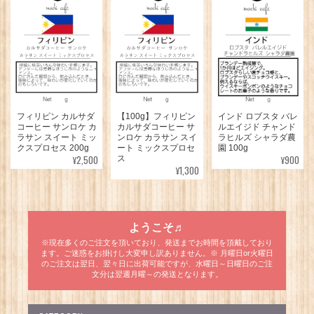
フィリピン カルサダ
【100g】フィリピン
インド ロブスタ バレ
コーヒー サンロケ カ
カルサダコーヒー サ
ルエイジド チャンド
ラサン スイート ミッ
ンロケ カラサン スイ
ラヒルズ シャラダ農
クスプロセス 200g
ート ミックスプロセ
園 100g
¥2,500
¥900
ス
¥1,300
ようこそ♬
※現在多くのご注文を頂いており、発送までお時間を頂戴しており
ます。ご迷惑をお掛けし大変申し訳ありません。※ 月曜日or火曜日
のご注文は翌日、翌々日に出荷可能ですが、水曜日～日曜日のご注
文分は翌週月曜～の発送となります。