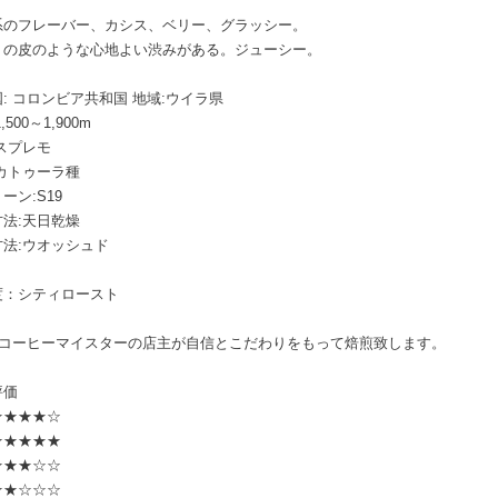
系のフレーバー、カシス、ベリー、グラッシー。
うの皮のような心地よい渋みがある。ジューシー。
: コロンビア共和国 地域:ウイラ県
,500～1,900m
スプレモ
カトゥーラ種
ーン:S19
法:天日乾燥
方法:ウオッシュド
度：シティロースト
AJコーヒーマイスターの店主が自信とこだわりをもって焙煎致します。
評価
★★★★☆
★★★★★
★★★☆☆
★★☆☆☆