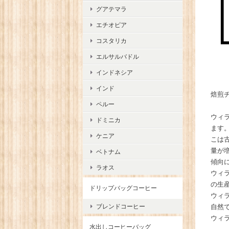
グアテマラ
エチオピア
コスタリカ
エルサルバドル
インドネシア
インド
焙煎
ペルー
ウィ
ドミニカ
ます
ケニア
こは
量が
ベトナム
傾向
ラオス
ウィ
の生
ドリップバッグコーヒー
ウィ
ブレンドコーヒー
自然
ウィ
水出しコーヒーバッグ