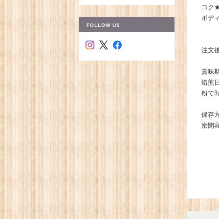
コク
ボデ
FOLLOW US
注文
賞味
焙煎
粉で3
保存
密閉