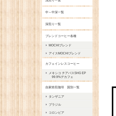
浅煎り一覧
中～中深一覧
深煎り一覧
ブレンドコーヒー各種
MOCHIブレンド
アイスMOCHIブレンド
カフェインレスコーヒー
メキシコ チアパスSHG EP
99.9%デカフェ
自家焙煎珈琲 国別一覧
タンザニア
ブラジル
コロンビア