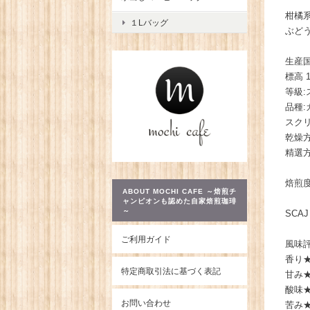
柑橘
１Lバッグ
ぶど
生産国
標高 1
等級:
品種:
スクリ
乾燥方
精選
焙煎
ABOUT MOCHI CAFE ～焙煎チ
ャンピオンも認めた自家焙煎珈琲
～
SC
ご利用ガイド
風味
香り
特定商取引法に基づく表記
甘み
酸味
お問い合わせ
苦み