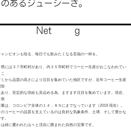
チャンピオンも唸る、毎日でも飲みたくなる至福の一杯を。
ラ県には３７市町村があり、内３５市町村でコーヒー生産がおこなわれてい
。こ
古くから品質の高さにより注目を集めていた地区ですが、近年コーヒー生産
増加
にあり、安定的な供給も見込める為、ますます注目を集めています。現在、
ラ県
産量は、コロンビア全体の１４．８％にまでなっています（2019 現在）。
ラのコーヒーの品質を支えているのは良好な気象条件、土壌、そして豊かな
です。
ラは緑に覆われた山々と渓谷に囲まれた自然の宝庫です。