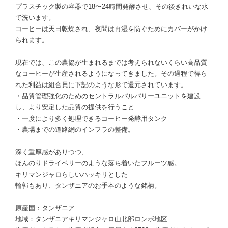
プラスチック製の容器で18〜24時間発酵させ、その後きれいな水
で洗います。
コーヒーは天日乾燥され、夜間は再湿を防ぐためにカバーがかけ
られます。
現在では、この農協が生まれるまでは考えられないくらい高品質
なコーヒーが生産されるようになってきました。その過程で得ら
れた利益は組合員に下記のような形で還元されています。
・品質管理強化のためのセントラルパルパリーユニットを建設
し、より安定した品質の提供を行うこと
・一度により多く処理できるコーヒー発酵用タンク
・農場までの道路網のインフラの整備。
深く重厚感がありつつ、
ほんのりドライベリーのような落ち着いたフルーツ感。
キリマンジャロらしいハッキリとした
輪郭もあり、タンザニアのお手本のような銘柄。
原産国：タンザニア
地域：タンザニアキリマンジャロ山北部ロンボ地区