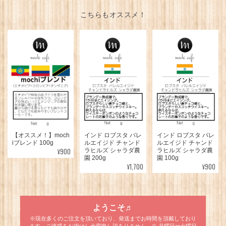
こちらもオススメ！
【オススメ！】moch
インド ロブスタ バレ
インド ロブスタ バレ
iブレンド 100g
ルエイジド チャンド
ルエイジド チャンド
¥900
ラヒルズ シャラダ農
ラヒルズ シャラダ農
園 200g
園 100g
¥1,700
¥900
ようこそ♬
※現在多くのご注文を頂いており、発送までお時間を頂戴しており
ます。ご迷惑をお掛けし大変申し訳ありません。※ 月曜日or火曜日