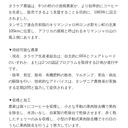
タラケア農協は、8つの村の小規模農家が、より効率的にコーヒー
を生産し、販売できるよう支援することを目的に、1983年に設立
されました。
タンザニア連合共和国のキリマンジャロ州ロンボ郡モシ町の北東
105kmに位置し、アフリカの屋根と呼ばれるキリマンジャロ山の
風上側にあります。
▼持続可能な農業
・現在、タラケア生産者組合は、自主的にRFAとフェアトレード
のいずれか、または2つの認証プログラムを取得する計画が進行中
です。
・除草、剪定、散布、有機肥料の散布、マルチング、害虫・病虫
の駆除を行い、技術的なアドバイスは、タンザニア農務省が実施
する定期訪問と協力して提供されます。
▼収穫と加工
農家は個々にコーヒーを収穫し、小さな手動の果肉除去機で果肉
を除去し、水洗いをし、自家製の乾燥台で乾燥させます。赤く熟
したチェリーのみを収穫し、小型の手動式果肉除去機でその日の
うちに果肉除去を行うよう努力しています。